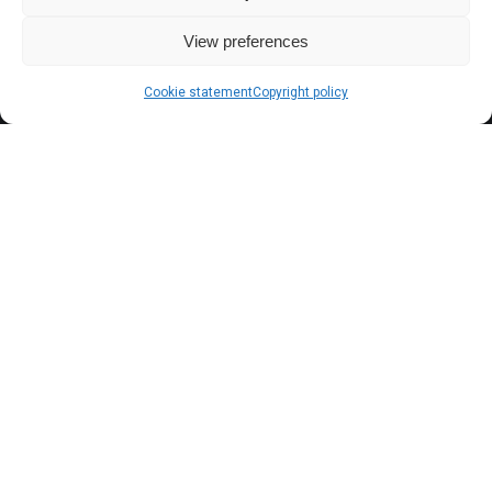
Agenda
View preferences
Cookie statement
Copyright policy
Social Media
Instagram
Facebook
YouTube
Onze nieuwsbrief
Proefplaatsing
Cookie statement
Uw privacy
Algemene voorwaarden