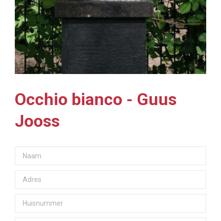
Occhio bianco - Guus
Jooss